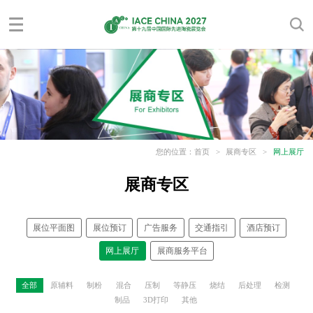
您的位置：
首页
>
展商专区
>
网上展厅
展商专区
展位平面图
展位预订
广告服务
交通指引
酒店预订
网上展厅
展商服务平台
全部
原辅料
制粉
混合
压制
等静压
烧结
后处理
检测
制品
3D打印
其他